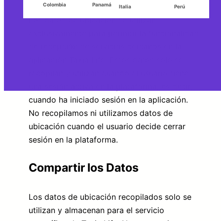
Colombia
Panamá
Italia
Perú
Los datos de ubicación se utilizan
exclusivamente para permitir la funcionalidad
de recepción de servicios cercanos en la
aplicación Taxia Life. Estos datos solo se
recopilan y utilizan cuando el usuario tiene
una sesión activa en la plataforma, es decir,
cuando ha iniciado sesión en la aplicación.
No recopilamos ni utilizamos datos de
ubicación cuando el usuario decide cerrar
sesión en la plataforma.
Compartir los Datos
Los datos de ubicación recopilados solo se
utilizan y almacenan para el servicio