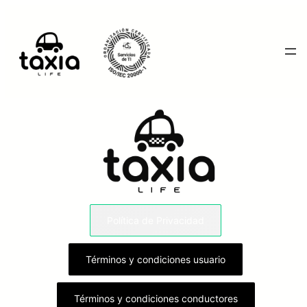
Saltar
al
contenido
Política de Privacidad
Términos y condiciones usuario
Términos y condiciones conductores