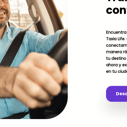
con
Encuentra 
Taxia Life
conectamo
manera ráp
tu destino
ahora y ex
en tu ciud
Des