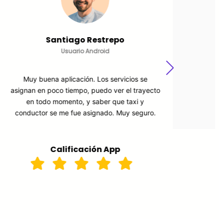
Pablo » Megaplex Tech » Hoyos
Usuario Android
Una aplicación excelente e intuitiva , 100 %
Muy
recomendable
cong
Calificación App