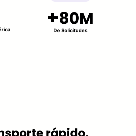
80M
érica
De Solicitudes
nsporte rápido,