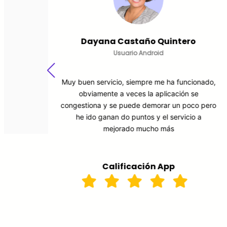
Lorena Betancourt
Usuario Android
ado,
¡Es el mejor servicio de la ciudad! Lo que más
me gusta es que me sien to segura, sé qué
 pero
taxi me recoge y quién lo maneja. Además,
marca un mapa con el recorrido. Muy
recomendado!!!
Calificación App