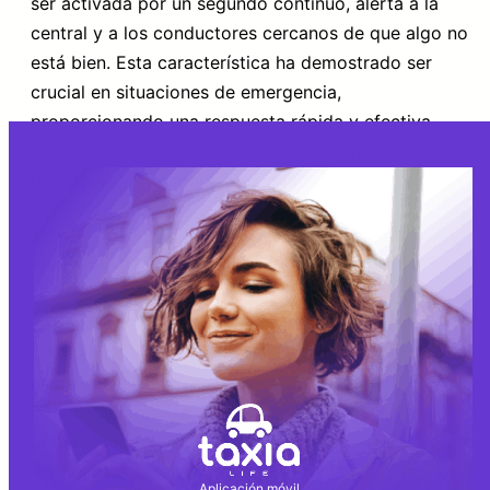
ser activada por un segundo continuo, alerta a la
central y a los conductores cercanos de que algo no
está bien. Esta característica ha demostrado ser
crucial en situaciones de emergencia,
proporcionando una respuesta rápida y efectiva.
Según testimonios de usuarios, esta función ha sido
un salvavidas en momentos críticos.
3. Historial de Servicios
Taxia Life mantiene un
historial de servicios
detallado que incluye información del conductor, la
placa del vehículo y la ruta establecida. Esta
información es vital en caso de imprevistos,
permitiendo a los usuarios y autoridades rastrear y
verificar los detalles del viaje.
Aplicación móvil